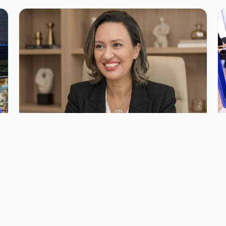
05.08.2026
Workshop “Eu Sou o Palco”, chega à
ACE Holambra no dia 12