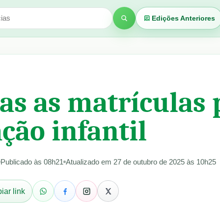
Edições Anteriores
Buscar
as as matrículas 
ção infantil
Publicado às 08h21
Atualizado em 27 de outubro de 2025 às 10h25
iar link