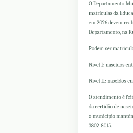
O Departamento Muni
matrículas da Educaç
em 2026 devem reali
Departamento, na Ru
Podem ser matriculad
Nível I: nascidos en
Nível II: nascidos en
O atendimento é fei
da certidão de nasci
o município mantém 
3802-8015.