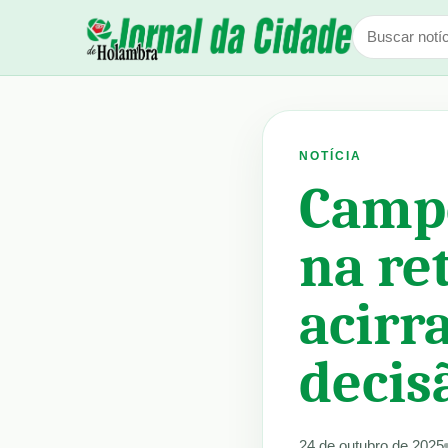
NOTÍCIA
Camp
na re
acirr
decis
24 de outubro de 2025