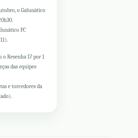
utubro, o Galunático
20h30.
alunático FC
11).
u o Resenha 17 por 1
orças das equipes
as e torcedores da
lado).