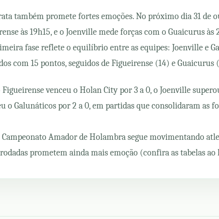
Prata também promete fortes emoções. No próximo dia 31 de o
rense às 19h15, e o Joenville mede forças com o Guaicurus às 
imeira fase reflete o equilíbrio entre as equipes: Joenville e G
s com 15 pontos, seguidos de Figueirense (14) e Guaicurus (
 Figueirense venceu o Holan City por 3 a 0, o Joenville supero
teu o Galunáticos por 2 a 0, em partidas que consolidaram as f
 o Campeonato Amador de Holambra segue movimentando atlet
 rodadas prometem ainda mais emoção (confira as tabelas ao 