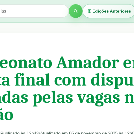
Edições Anteriores
Buscar
eonato Amador e
ta final com dispu
adas pelas vagas 
ão
Publicado às 12h43
Atualizado em 05 de novembro de 2025 às 12h