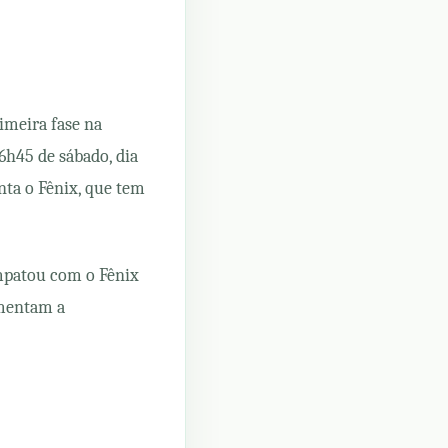
imeira fase na
6h45 de sábado, dia
nta o Fênix, que tem
mpatou com o Fênix
umentam a