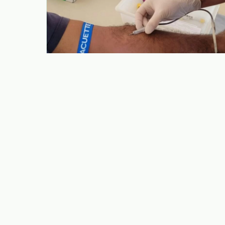
06.08.2026
Holambra promove no dia 7 a
terceira campanha de doação de
sangue do ano