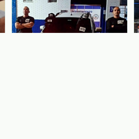
06.08.2026
Guarda Municipal participa de
capacitação em patrulhamento tático