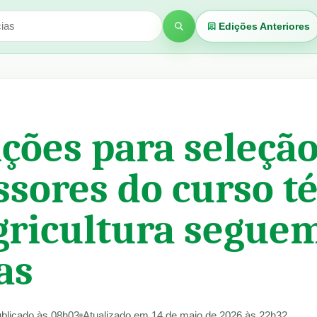
Edições Anteriores
Buscar
ições para seleçã
ssores do curso t
ricultura segue
as
blicado às 08h03
Atualizado em 14 de maio de 2026 às 22h32