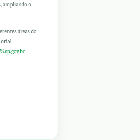
s, ampliando o
erentes áreas do
orial
S.sp.gov.br