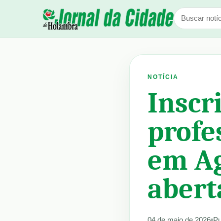
NOTÍCIA
Inscr
profe
em Ag
abert
04 de maio de 2026
Pu