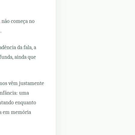
la não começa no
.
dência da fala, a
ofunda, ainda que
amos vêm justamente
infância: uma
antando enquanto
ria em memória