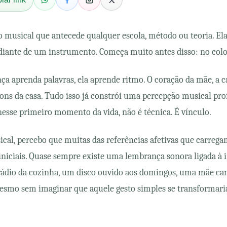
 musical que antecede qualquer escola, método ou teoria. E
diante de um instrumento. Começa muito antes disso: no colo
a aprenda palavras, ela aprende ritmo. O coração da mãe, a ca
sons da casa. Tudo isso já constrói uma percepção musical pr
 nesse primeiro momento da vida, não é técnica. É vínculo.
al, percebo que muitas das referências afetivas que carreg
 iniciais. Quase sempre existe uma lembrança sonora ligada à 
rádio da cozinha, um disco ouvido aos domingos, uma mãe c
mesmo sem imaginar que aquele gesto simples se transforma