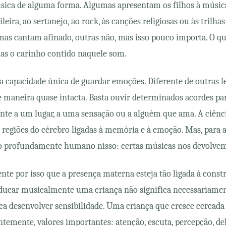
ica de alguma forma. Algumas apresentam os filhos à música 
leira, ao sertanejo, ao rock, às canções religiosas ou às tril
umas cantam afinado, outras não, mas isso pouco importa. O q
mas o carinho contido naquele som.
 capacidade única de guardar emoções. Diferente de outras l
e maneira quase intacta. Basta ouvir determinados acordes p
nte a um lugar, a uma sensação ou a alguém que ama. A ciênc
 regiões do cérebro ligadas à memória e à emoção. Mas, para 
algo profundamente humano nisso: certas músicas nos devolvem
ente por isso que a presença materna esteja tão ligada à cons
ducar musicalmente uma criança não significa necessariame
fica desenvolver sensibilidade. Uma criança que cresce cercad
temente, valores importantes: atenção, escuta, percepção, del