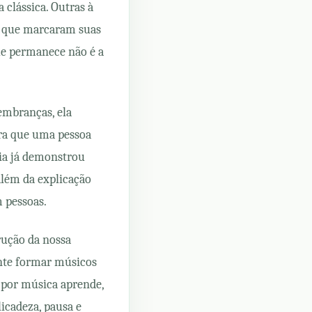
clássica. Outras à
has que marcaram suas
ue permanece não é a
embranças, ela
ara que uma pessoa
ia já demonstrou
além da explicação
 pessoas.
trução da nossa
nte formar músicos
a por música aprende,
icadeza, pausa e