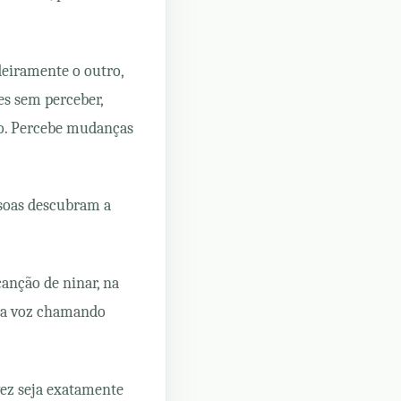
deiramente o outro,
s sem perceber,
o. Percebe mudanças
ssoas descubram a
anção de ninar, na
 na voz chamando
vez seja exatamente