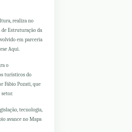
ura, realiza no
a de Estruturação da
nvolvido em parceria
rae Aqui.
ra o
 turísticos do
or Fábio Pozati, que
setor.
islação, tecnologia,
ípio avance no Mapa