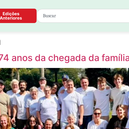
Edições
Anteriores
a
74 anos da chegada da famíl