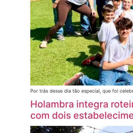
Por trás desse dia tão especial, que foi cele
Holambra integra rotei
com dois estabelecim